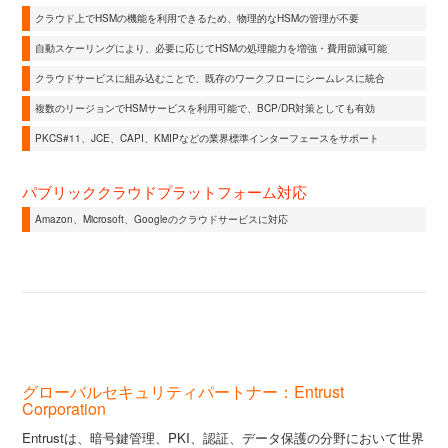
クラウド上でHSMの機能を利用できるため、物理的なHSMの管理が不要
自動スケーリングにより、必要に応じてHSMの処理能力を増強・費用節減可能
クラウドサービスに組み込むことで、既存のワークフローにシームレスに統合
複数のリージョンでHSMサービスを利用可能で、BCP/DR対策としても有効
PKCS#11、JCE、CAPI、KMIPなどの業界標準インターフェースをサポート
パブリッククラウドプラットフォーム対応
Amazon、Microsoft、Googleのクラウドサービスに対応
グローバルセキュリティパートナー：Entrust
Corporation
Entrustは、暗号鍵管理、PKI、認証、データ保護の分野において世界