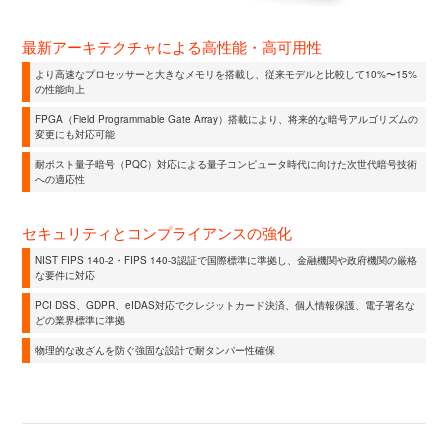
最新アーキテクチャによる高性能・高可用性
より高速なプロセッサーと大きなメモリを搭載し、従来モデルと比較して10%〜15%
の性能向上
FPGA（Field Programmable Gate Array）搭載により、将来的な暗号アルゴリズムの
変更にも対応可能
耐ポスト量子暗号（PQC）対応による量子コンピュータ時代に向けた次世代暗号技術
への適応性
セキュリティとコンプライアンスの強化
NIST FIPS 140-2・FIPS 140-3認証で国際標準に準拠し、金融機関や政府機関の厳格
な要件に対応
PCI DSS、GDPR、eIDAS対応でクレジットカード決済、個人情報保護、電子署名な
どの業界標準に準拠
物理的な改ざんを防ぐ強固な設計で耐タンパー性確保