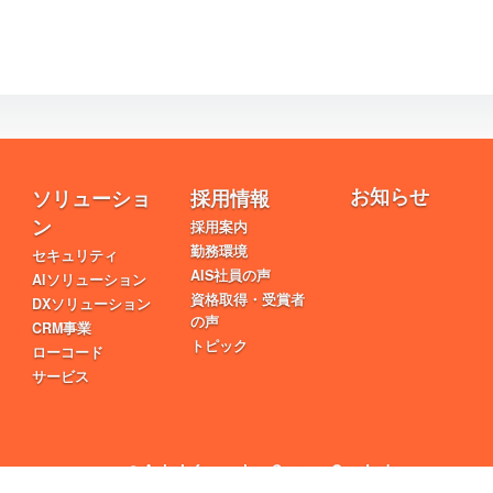
お知らせ
ソリューショ
採用情報
ン
採用案内
勤務環境
セキュリティ
AIS社員の声
AIソリューション
資格取得・受賞者
DXソリューション
の声
CRM事業
トピック
ローコード
サービス
© Asia Information System Co., Ltd.