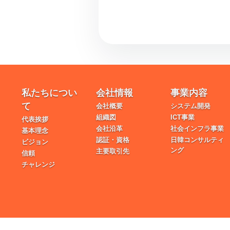
私たちについ
会社情報
事業内容
て
会社概要
システム開発
組織図
ICT事業
代表挨拶
会社沿革
社会インフラ事業
基本理念
認証・資格
日韓コンサルティ
ビジョン
ング
主要取引先
信頼
チャレンジ