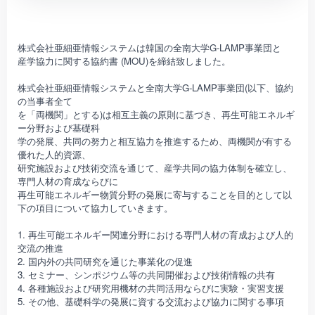
株式会社亜細亜情報システムは韓国の全南大学G-LAMP事業団と
産学協力に関する協約書 (MOU)を締結致しました。
株式会社亜細亜情報システムと全南大学G-LAMP事業団(以下、協約
の当事者全て
を「両機関」とする)は相互主義の原則に基づき、再生可能エネルギ
ー分野および基礎科
学の発展、共同の努力と相互協力を推進するため、両機関が有する
優れた人的資源、
研究施設および技術交流を通じて、産学共同の協力体制を確立し、
専門人材の育成ならびに
再生可能エネルギー物質分野の発展に寄与することを目的として以
下の項目について協力していきます。
1. 再生可能エネルギー関連分野における専門人材の育成および人的
交流の推進
2. 国内外の共同研究を通じた事業化の促進
3. セミナー、シンポジウム等の共同開催および技術情報の共有
4. 各種施設および研究用機材の共同活用ならびに実験・実習支援
5. その他、基礎科学の発展に資する交流および協力に関する事項