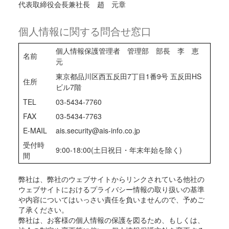
代表取締役会長兼社長 趙 元章
個人情報に関する問合せ窓口
個人情報保護管理者 管理部 部長 李 恵
名前
元
東京都品川区西五反田7丁目1番9号 五反田HS
住所
ビル7階
TEL
03-5434-7760
FAX
03-5434-7763
E-MAIL
ais.security@ais-info.co.jp
受付時
9:00-18:00(土日祝日・年末年始を除く)
間
弊社は、弊社のウェブサイトからリンクされている他社の
ウェブサイトにおけるプライバシー情報の取り扱いの基準
や内容についてはいっさい責任を負いませんので、予めご
了承ください。
弊社は、お客様の個人情報の保護を図るため、もしくは、