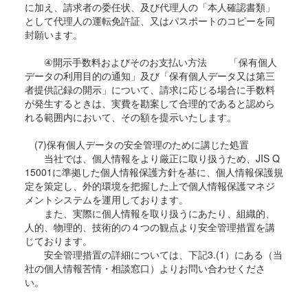
に加え、請求者の委任状、及び代理人の「本人確認書類」
として代理人の運転免許証、又はパスポートのコピーを同
封願います。
④開示手数料およびそのお支払い方法 「保有個人
データの利用目的の通知」及び「保有個人データ又は第三
者提供記録の開示」について、請求に応じる場合に手数料
が発生するときは、実費を勘案して合理的であると認めら
れる範囲内において、その額を提示いたします。
(7)保有個人データの安全管理のために講じた処置
当社では、個人情報をより厳正に取り扱うため、JIS Q
15001に準拠した個人情報保護方針を基に、個人情報保護規
定を策定し、外的環境を把握した上で個人情報保護マネジ
メントシステムを運用しております。
また、実際に個人情報を取り扱うにあたり、組織的、
人的、物理的、技術的の４つの観点より安全管理措置を講
じております。
安全管理措置の詳細については、下記3.(1）にある（当
社の個人情報苦情・相談窓口）よりお問い合わせくださ
い。