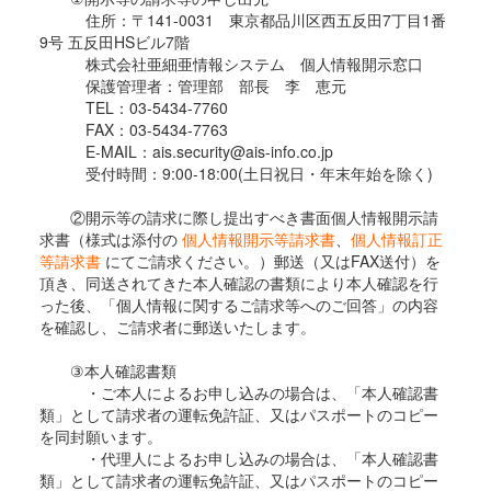
住所：〒141-0031 東京都品川区西五反田7丁目1番
9号 五反田HSビル7階
株式会社亜細亜情報システム 個人情報開示窓口
保護管理者：管理部 部長 李 恵元
TEL：03-5434-7760
FAX：03-5434-7763
E-MAIL：ais.security@ais-info.co.jp
受付時間：9:00-18:00(土日祝日・年末年始を除く)
②開示等の請求に際し提出すべき書面個人情報開示請
求書（様式は添付の
個人情報開示等請求書
、
個人情報訂正
等請求書
にてご請求ください。）郵送（又はFAX送付）を
頂き、同送されてきた本人確認の書類により本人確認を行
った後、「個人情報に関するご請求等へのご回答」の内容
を確認し、ご請求者に郵送いたします。
③本人確認書類
・ご本人によるお申し込みの場合は、「本人確認書
類」として請求者の運転免許証、又はパスポートのコピー
を同封願います。
・代理人によるお申し込みの場合は、「本人確認書
類」として請求者の運転免許証、又はパスポートのコピー