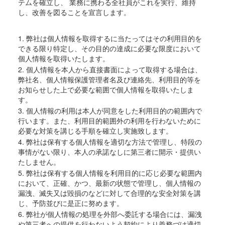
テムを確立し、 業務に携わる全社員がこれを実行、維持
し、改善を図ることを宣言します。
1. 弊社は個人情報を取得するに当たってはその利用目的を
できる限り特定し、その目的の達成に必要な限度において
個人情報を取得いたします。
2. 個人情報を本人から直接書面によって取得する場合は、
弊社名、個人情報保護管理者名及び連絡先、利用目的等を
お知らせした上で必要な範囲で個人情報を取得いたしま
す。
3. 個人情報の利用は本人が同意をした利用目的の範囲内で
行います。また、利用目的範囲外の利用を行わないために
必要な対策を講じる手順を確立し実施致します。
4. 弊社は保有する個人情報を適切な方法で管理し、特段の
事情がない限り、本人の承諾なしに第三者に開示・提供い
たしません。
5. 弊社は保有する個人情報を利用目的に応じ必要な範囲内
において、正確、かつ、最新の状態で管理し、個人情報の
漏洩、滅失又は毀損のなどに対して合理的な安全対策を講
じ、予防並びに是正に努めます。
6. 弊社が個人情報の処理を外部へ委託する場合には、漏洩
や第三者への提供を行わないよう契約により義務づけ適切