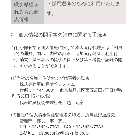
・採用選考のために利用いたしま
職を希望さ
れる方の個
す。
人情報
2．個人情報の開示等の請求に関する手続き
当社が保有する個人情報に関して本人又は代理人は「利用
目的の通知、開示、内容の訂正、追加又は削除、利用停
止、消去、第三者への提供の停止及び第三者提供記録の開
示」を求めることができます。
(1)当社の名称、住所および代表者の氏名
株式会社亜細亜情報システム
住所：〒141-0031 東京都品川区西五反田7丁目1番9
号 五反田HSビル7階
代表取締役会長兼社長 趙 元章
(2)当社の個人情報保護管理者の職名、所属及び連絡先
管理部 部長 李 恵元
TEL：03-5434-7760 FAX：03-5434-7763
E-MAIL：ais.security@ais-info.co.jp